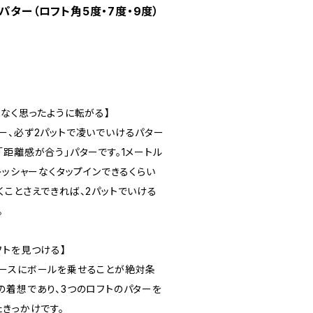
パター（ロフト角5度・7度・9度）
はなく思ったように転がる】
ー、必ず2パットで凌いでいけるパター
距離感が合う」パターです。1メートル
レッシャーなくタップインできるくらい
くことさえできれば、2パットでいける
。
フトを見つける】
ースにボールを乗せることが絶対条
の着想であり、3つのロフトのパターを
きっかけです。