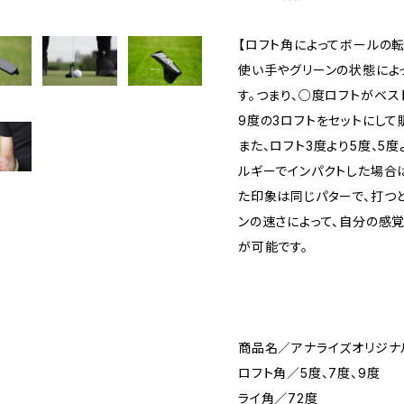
【ロフト角によってボールの
使い手やグリーンの状態によ
す。つまり、○度ロフトがベス
9度の3ロフトをセットにして
また、ロフト3度より5度、5
ルギーでインパクトした場合
た印象は同じパターで、打つ
ンの速さによって、自分の感
が可能です。
商品名／アナライズオリジナ
ロフト角／5度、7度、9度
ライ角／72度