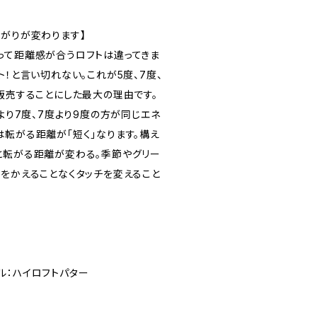
転がりが変わります】
って距離感が合うロフトは違ってきま
ト！と言い切れない。これが5度、7度、
販売することにした最大の理由です。
度より7度、7度より9度の方が同じエネ
は転がる距離が「短く」なります。構え
と転がる距離が変わる。季節やグリー
覚をかえることなくタッチを変えること
ル：ハイロフトパター