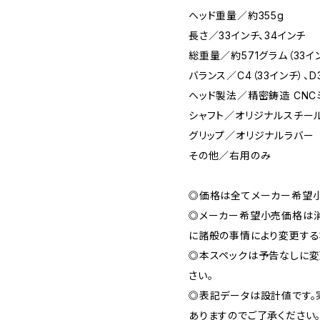
ヘッド重量／約355g
長さ／33インチ、34インチ
総重量／約571グラム（33イン
バランス／C4（33インチ）、D
ヘッド製法／精密鋳造 CNC
シャフト／オリジナルスチール
グリップ／オリジナルラバー
その他／右用のみ
◎価格は全てメーカー希望小
◎メーカー希望小売価格は
に諸般の事情により変更する
◎本スペックは予告なしに変
さい。
◎表記データは設計値です
ありますのでご了承ください